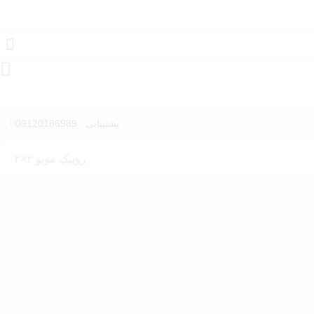
پشتیبانی : 09120186989
روبیک مویو ۲×۲