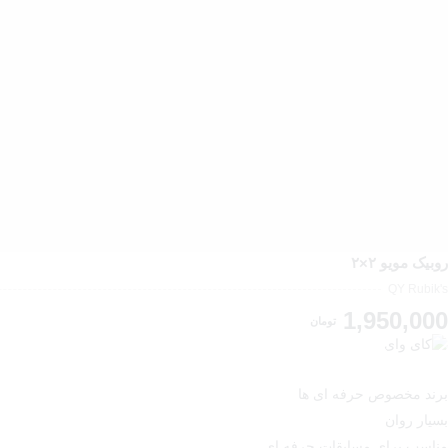
روبیک مویو ۲×۲
QY Rubik's
1,950,000
تومان
برند مخصوص حرفه ای ها
بسیار روان
مناسب برای مسابقات حرفه ای