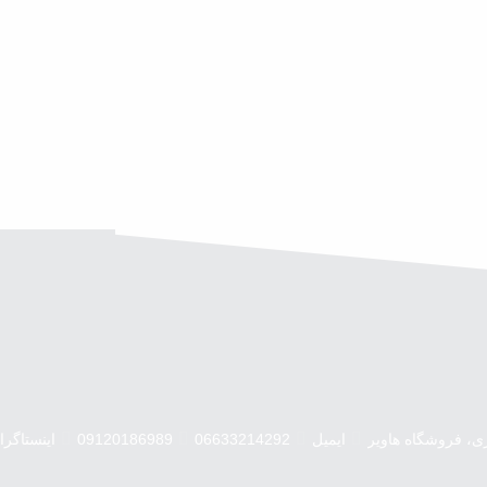
ری، فروشگاه هاویر
ایمیل
06633214292
09120186989
اینستاگرا