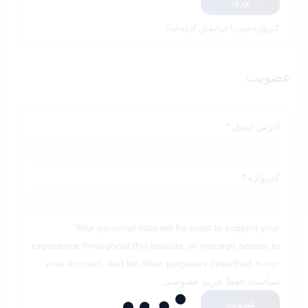
ورود
گذرواژه خود را فراموش کرده اید؟
عضویت
الزامی
آدرس ایمیل
*
الزامی
گذرواژه
*
Your personal data will be used to support your
experience throughout this website, to manage access to
your account, and for other purposes described in our
سیاست حفظ حریم خصوصی
.
عضویت