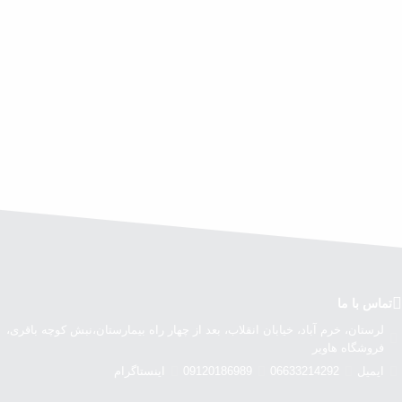
تماس با ما
لرستان، خرم آباد، خیابان انقلاب، بعد از چهار راه بیمارستان،نبش کوچه باقری،
فروشگاه هاویر
ایمیل
06633214292
09120186989
اینستاگرام