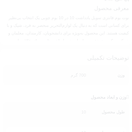
معرفی محصول
نوت بوم فانتزی سویل یادداشت 10 در 10 بوم چوبی یک انتخاب بی‌نظیر
برای کسانی است که به دنبال یک لوازم‌التحریر منحصر به فرد، شیک و با
کیفیت هستند. این محصول به‌ویژه برای دانشجویان، کارمندان، معلمان و
هر کسی که به نوشتن و سازمان‌دهی یادداشت‌های روزانه علاقه دارد،
طراحی شده است. با طراحی فانتزی و ساختار خاص خود، این نوت بوم به
یکی از بهترین گزینه‌ها برای ایجاد نظم و زیبایی در محیط کار یا مطالعه
توضیحات تکمیلی
تبدیل شده است.
ویژگی‌های برجسته نوت بوم فانتزی سویل یادداشت 10 در
وزن
700 گرم
10 بوم چوبی
1.
طراحی منحصر به فرد و فانتزی
وزن و ابعاد محصول
این نوت بوم با ابعاد 10 در 10 سانتی‌متر و طراحی چوبی فانتزی، جلوه‌ای
خاص و مدرن به هر فضایی می‌بخشد. طرح‌های جذاب و متنوع آن در پنج
طول محصول
10
مدل مختلف شامل نقوش گل، حیوانات، اشکال هندسی و طرح‌های
طبیعی، مناسب برای تمام سلیقه‌ها می‌باشد. از این نوت بوم می‌توانید
برای یادداشت‌برداری روزانه، نوشتن لیست کارها، یا حتی به‌عنوان دکوری