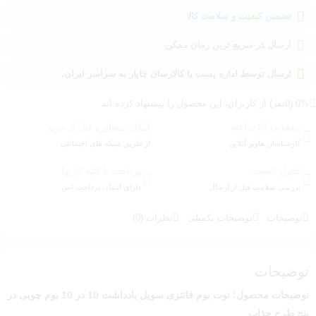
تضمین کیفیت و سلامت کالا
ارسال در سریع ترین زمان ممکن
ارسال توسط اداره پست یا کالارسان چاپار به سراسر ایران.
0% (0نفر) از کاربران، این محصول را پیشنهاد کرده اند
پشتیانی 24 ساعته
امکان مشاوره قبل از خرید
کارشناسان هاویر آنلاین
از طریق شبکه های اجتماعی
کنترل کیفیت
پرداخت با کلیه کارتها
بررسی سلامت قبل از ارسال
دارای اینماد، پرداخت امن
توضیحات
توضیحات تکمیلی
نظرات (0)
توضیحات
توضیحات محصول: نوت بوم فانتزی سویل یادداشت 10 در 10 بوم چوبی در
پنج طرح جذاب