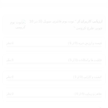
شما می‌توانید این نوت بوم فانتزی سویل یادداشت 10 در 10 بوم چوبی در
پنج طرح جذاب را به راحتی از فروشگاه اینترنتی
هاویر آنلاین
(
www.havironline.com
) خریداری کنید. با خرید این محصول از سایت ما،
ارزیابی کاربران از
" نوت بوم فانتزی سویل 10 در 10
به‌راحتی و با اعتماد کامل از کیفیت بالای آن بهره‌مند خواهید شد. همچنین،
چوبی طرح کرومی "
فرآیند خرید آنلاین در
هاویر آنلاین
سریع و امن است و امکان ارسال
محصول به سراسر کشور فراهم می‌باشد.
قیمت و ارزش خرید (0 از 5 )
برای مشاهده و خرید این محصول، به
سایت هاویر آنلاین
0 نظر
مراجعه کنید و با
انتخاب یکی از طرح‌های دلخواه خود، نوت بوم فانتزی سویل را خریداری
نمایید.
قابلیت ها و امکانات (0 از 5 )
0 نظر
نکات پایانی
نوت بوم فانتزی سویل یک انتخاب عالی برای کسانی است که به نوشتن و
کیفیت و کارایی (0 از 5 )
0 نظر
یادداشت‌برداری علاقه دارند و می‌خواهند این کار را با لذت بیشتری انجام
دهند. این محصول با طراحی خاص خود نه تنها کاربردی است، بلکه به‌عنوان
یک دکوری زیبا نیز عمل می‌کند. با خرید از فروشگاه معتبر
هاویر آنلاین
،
ظاهر و زیبایی (0 از 5 )
0 نظر
تجربه‌ای راحت و مطمئن از خرید آنلاین را خواهید داشت.