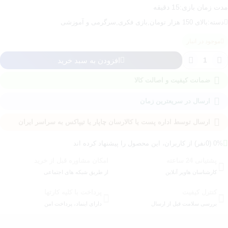
مدت زمان بازی:15 دقیقه
دسته:
بالای 150 هزار تومان
,
بازی فکری
,
سرگرمی و آموزشی
موجود در انبار
ازی
افزودن به سبد خرید
ارشال
ینگو
ضمانت کیفیت و اصالت کالا
دد
ارسال در سریعترین زمان
ارسال توسط اداره پست یا کالارسان چاپار یا تیپاکس به سراسر ایران
0% (0نفر) از کاربران، این محصول را پیشنهاد کرده اند
پشتیانی 24 ساعته
امکان مشاوره قبل از خرید
کارشناسان هاویر آنلاین
از طریق شبکه های اجتماعی
کنترل کیفیت
پرداخت با کلیه کارتها
بررسی سلامت قبل از ارسال
دارای اینماد، پرداخت امن