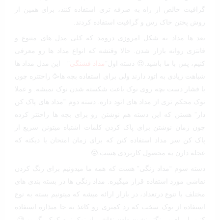
گرافیت خالص از راه به صرفه تری استفاده کنند، برای همین از
روش پختن خاک رس و گرافیت استفاده کردند.
بعد ها مداد به شکل امروزی درومد که کلی مدل های متنوع و
فانتزی روانه بازار شدن. حالا وقتشه که انواع مداد ها رو معرفی
کنیم، پس با ما باشید.😍 دسته اول”
مداد فشنگی
” این مدل مداد ها
شباهت زیادی به اتود دارند ولی برای استفاده بچه ها🥳 راحتتره چون
با فشار دست بچه روی نوک باعث شکسته شدن نوک نمیشه. و عملا
نوک محکم تری از مداد های اتود داره. دسته دوم ‌‌”
مداد های پاک کن
دار
” هستن که این دسته هم نوشتن رو برای بچه ها راحتتر کرده
چون زمان نوشتن برای پاک کردن کلمات اشتباه میتونن سریع از
پاک کن
سر مداد استفاده کنن که برای زمان امتحان یا دیکته که
عجله دارن یه محصول کاربردی هست.🤓
دسته سوم “
مداد رنگی
” هست که همه ما میدونیم برای رنگ کردن
نقاشی مورد استفاده قرار میگیره.
مداد رنگی
ها در بسته بندی های
مختلف با تنوع درتعداد، در بازار ارائه میشه که میتونیم بسته به نوع
استفاده از نوک سخت که رد کمتری رو کاغذ به جا میذاره استفاده
کنیم یا برای پررنگتر نشون دادن نقاشی از نوک نرم کمک بگیریم.🧐