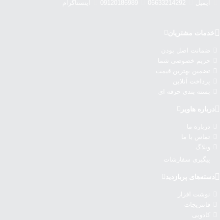
ایمیل
06633214292
09120186989
اینستاگرام
خدمات مشتریان
ضمانت اصل بودن
حریم خصوصی شما
تضمین بهترین قیمت
پرداخت آنلاین
بسته بندی حرفه ای
درباره‌ هاویر
درباره‌ ما
تماس با ما
وبلاگ
پیگیری سفارشات
دسته‌های پربازدید
نوشت افزار
فانتزیجات
کادویی