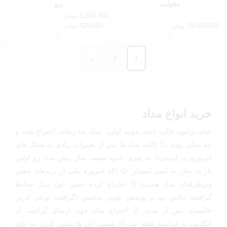
مقوایی
پرو
1,500,000
تومان
Price
520,000
29,500,000
تومان
تومان
range:
520,000 تومان
through
←
2
1
1,500,000 تومان
خرید انواع مداد
شاید براتون جالب باشه بدونید اولین مداد چه زمانی اختراع شده و
چه مدلی بوده. 🙂 (البته مداد ها پس از تغییرات زیادی به شکل های
امروزی در اومدن)، یه چیزی حدود سیصد سال پیش مداد رو اولین
بار یه نجار به اسم استدلر 😉 (که امروزه یکی از برندهای معتبر
وپرطرفدار مداد هست)👌 اختراع کرده جنس اون مدل مدادها
گرافیت خالص بود و پوشش چوبی نداشتن (گرافیت نوعی کربن
خالصه)، پس از مدتی از اختراع مداد چون ارسال گرافیت از
انگلیس به فرانسه قطع شد،🤔 شیمی دان ها سعی کردن به جای