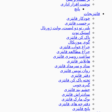
نوشت افزار اداری
پانچ
فانتزیجات
خودکار فانتزی
برچسب فانتزی
پلنر، تو دو لیست، بولت ژورنال
استیک نوت
پاک کن فانتزی
گوی موزیکال
چراغ خواب فانتزی
چراغ مطالعه فانتزی
ساعت رومیزی فانتزی
هایلایتر فانتزی
مداد و سرمداد فانتزی
روان نویس فانتزی
دفتر فانتزی
تخته پاک کن فانتزی
گیره چوبی
چشم بند فانتزی
مدادتراش فانتزی
بوک مارک فانتزی
دفترچه های فانتزی
پانچ فانتزی