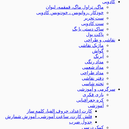
کادویی
ماگ، تراول ماگ، قمقمه، لیوان
خودکار ،روانویس ، خودنویس کادویی
ست تحریر
ست کادویی
ساک دستی یا بگ
پاکت پول
نقاشی و طراحی
ماژیک نقاشی
گواش
آبرنگ
مداد رنگی
مداد شعمی
مداد طراحی
دفتر نقاشی
تخته شاسی
سرگرمی و آموزشی
بازی فکری
کره جغرافیایی
آموزشی
کارت اعداد، حروف الفبا، کلمه ساز
فلش کارت، ساعت آموزشی، آموزش شمارش
جدول ضرب
کمک درسی