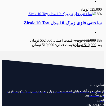
525,000
تومان
8%
ساختنی فلزی زیرک 10 مدل Zirak 10 Toy
8%
552,000
تومان
قیمت اصلی: 552,000 تومان
بود.
510,000
تومان
قیمت فعلی: 510,000 تومان.
تماس با ما
لرستان، خرم آباد، خیابان انقلاب، بعد از چهار راه بیمارستان،نبش کوچه باقری،
فروشگاه هاویر
ایمیل
06633214292