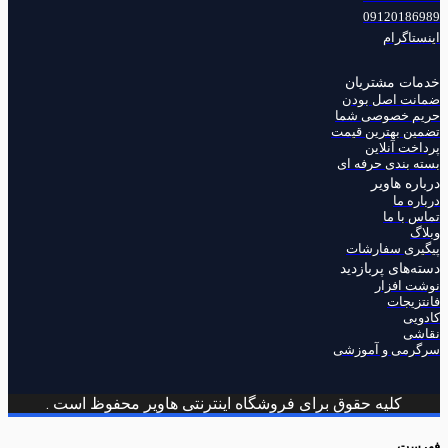
09120186989
اینستاگرام
خدمات مشتریان
ضمانت اصل بودن
حریم خصوصی شما
تضمین بهترین قیمت
پرداخت آنلاین
بسته بندی حرفه ای
درباره‌ هاویر
درباره‌ ما
تماس با ما
وبلاگ
پیگیری سفارشات
دسته‌های پربازدید
نوشت افزار
فانتزیجات
کادویی
نقاشی
سرگرمی و آموزشی
کلیه حقوق برای فروشگاه اینترنتی هاویر محفوظ است .
فهرست