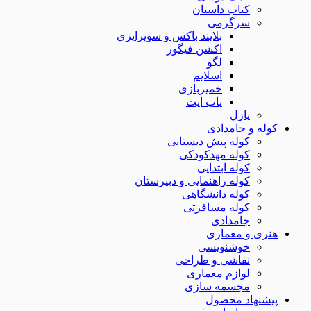
کتاب داستان
سرگرمی
بلایند باکس و سوپرایزی
اکشن فیگور
لگو
اسلایم
خمیربازی
پاپ ایت
پازل
کوله و جامدادی
کوله پیش دبستانی
کوله مهدکودکی
کوله ابتدایی
کوله راهنمایی و دبیرستان
کوله دانشگاهی
کوله مسافرتی
جامدادی
هنری و معماری
خوشنویسی
نقاشی و طراحی
لوازم معماری
مجسمه سازی
پیشنهاد محصول