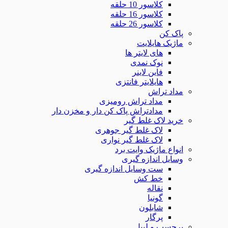
کلاسور 10 حلقه
کلاسور 16 حلقه
کلاسور 26 حلقه
پاک کن
ماژیک هایلایت
های لایتر ها
نوک نمدی
فاین لاینر
هایلایتر فانتزی
مداد تراش
مداد تراش رومیزی
مدادتراش پاک کن دار و مخزن دار
خرید لاک غلط گیر
لاک غلط گیر جوهری
لاک غلط گیر نواری
انواع ماژیک وایت برد
وسایل اندازه گیری
ست وسایل اندازه گیری
خط کش
نقاله
گونیا
شابلون
پرگار
برچسب و لیبل