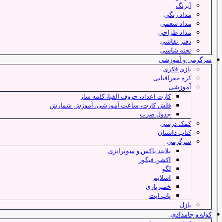
آبرنگ
مداد رنگی
مداد شعمی
مداد طراحی
دفتر نقاشی
تخته شاسی
سرگرمی و آموزشی
بازی فکری
کره جغرافیایی
آموزشی
کارت اعداد، حروف الفبا، کلمه ساز
فلش کارت، ساعت آموزشی، آموزش شمارش
جدول ضرب
کمک درسی
کتاب داستان
سرگرمی
بلایند باکس و سوپرایزی
اکشن فیگور
لگو
اسلایم
خمیربازی
پاپ ایت
پازل
کوله و جامدادی