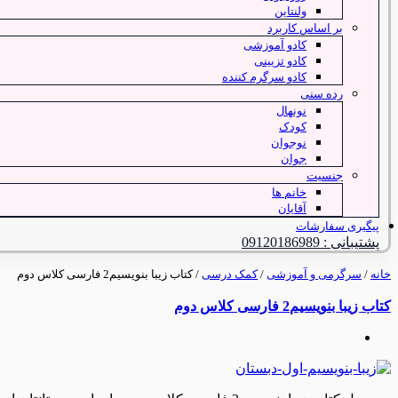
ولنتاین
بر اساس کاربرد
کادو آموزشی
کادو تزیینی
کادو سرگرم کننده
رده سنی
نونهال
کودک
نوجوان
جوان
جنسیت
خانم ها
آقایان
پیگیری سفارشات
پشتیبانی : 09120186989
خانه
/
سرگرمی و آموزشی
/
کمک درسی
/ کتاب زیبا بنویسیم2 فارسی کلاس دوم
کتاب زیبا بنویسیم2 فارسی کلاس دوم