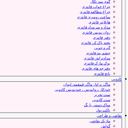
گوی موزیکال
چراغ خواب فانتزی
چراغ مطالعه فانتزی
ساعت رومیزی فانتزی
هایلایتر فانتزی
مداد و سرمداد فانتزی
روان نویس فانتزی
دفتر فانتزی
تخته پاک کن فانتزی
گیره چوبی
چشم بند فانتزی
مدادتراش فانتزی
بوک مارک فانتزی
دفترچه های فانتزی
پانچ فانتزی
کادویی
ماگ، تراول ماگ، قمقمه، لیوان
خودکار ،روانویس ، خودنویس کادویی
ست تحریر
ست کادویی
ساک دستی یا بگ
پاکت پول
نقاشی و طراحی
ماژیک نقاشی
گواش