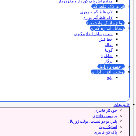
مدادتراش پاک کن دار و مخزن دار
خرید لاک غلط گیر
لاک غلط گیر جوهری
لاک غلط گیر نواری
انواع ماژیک وایت برد
وسایل اندازه گیری
ست وسایل اندازه گیری
خط کش
نقاله
گونیا
شابلون
پرگار
برچسب و لیبل
نوشت افزار اداری
پانچ
فانتزیجات
خودکار فانتزی
برچسب فانتزی
پلنر، تو دو لیست، بولت ژورنال
استیک نوت
پاک کن فانتزی