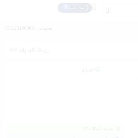
سبد خرید
پشتیبانی : 09120186989
روبیک کای وای 3×3
ضمانت اصالت کالا