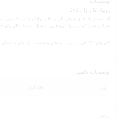
توضیحات
روبیک کای وای 3×3
آیا به دنبال یک بازی هیجان‌انگیز و چالش‌برانگیز هستید که می
سرگرم شوید؟ پس روبیک اون هم برند بسیار معروف کای وای 3×3 را به شما توصیه می‌کنیم.
کای وای QY یکی از بهترین برندهای سازنده روبیک های حرفه ای است روبیک کای وای مدل
بازی محبوب مکعب روبیک
مکعب روبیک
یک جورچین مکانیکی است که در سال 1974 توسط یک مجسمه ساز مجارستانی به نام ارنو روبیک ابداع شد. نام اصلی آن «
توضیحات تکمیلی
3×3
روبیک ها انواع مختلفی دارند که روبیک
محبوب ترین و قدیمی ت
روبیک 3×3 یک بازی معروف و محبوب است که به عنوان یک
وزن
300 گرم
ذهنی، جایگاه ویژه‌ای را به خود اختصاص دهد. این بازی ساده در 
تمرین ذهنی مهیج
دیدگاهها
روبیک کای وای 3×3 فقط یک بازی سرگرم‌کننده نی