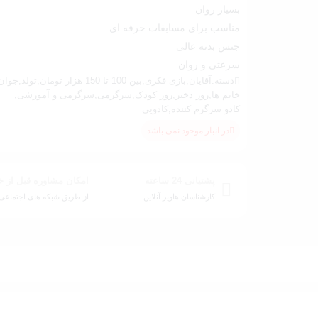
بسیار روان
مناسب برای مسابقات حرفه ای
جنس بدنه عالی
سرعتی و روان
دسته:
آقایان
,
بازی فکری
,
بین 100 تا 150 هزار تومان
,
تولد
,
جوان
خانم ها
,
روز دختر
,
روز کودک
,
سرگرمی
,
سرگرمی و آموزشی
,
کادو سرگرم کننده
,
کادویی
در انبار موجود نمی باشد
پشتیانی 24 ساعته
امکان مشاوره قبل از خ
کارشناسان هاویر آنلاین
از طریق شبکه های اجتماعی