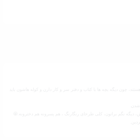
بود.
تند، چون دیگه بچه ها با کتاب و دفتر سر و کار دارن و کوله هاشون باید
 شدن.
ش، دیگه نگم براتون، کلی طرحای رنگارنگ ، هم پسرونه هم دخترونه.🤩
ردین.