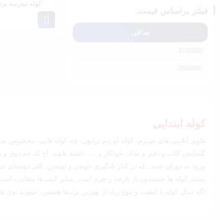
کوله مدرسه برند گا
فیلتر براساس قیمت:
صافی
حداقل
حداكثر
قیمت
قيمت
کوله ابتدایی
هاویر آنلاینی های عزیزم، کوله آوردم براتون، چه کوله هایی، مخصوص بچه 
گنجایش کتاب و دفتر و مداد، خودکار و …. داشته باشه، آخ که چه ذوق 
ورود به دوران جدید، که در کنار یادگیری خوندن و نوشتن، کلی دوستای خو
بیشتر کوله ها جنسشون از پارچه و چرم است. سایز کیف ها متفاوت است و 
اگه دنبال کوله با کیفیت و تنوع زیاد از بهترین برندها هستین، میتونید تو