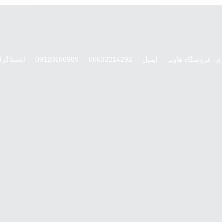
ری، فروشگاه هاویر
ایمیل
06633214292
09120186989
اینستاگرا