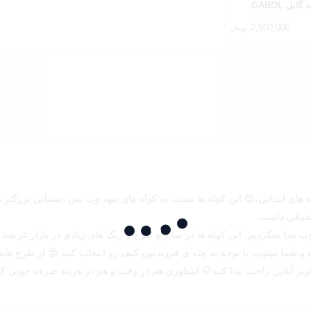
بود.
بود.
بل GABOL
2,500,000
تومان
های ابتدایی،😍 این کوله ها نسبت به کوله های مهد وپ یش دبستانی بزرگتر هس
و شوقی داشت.
ب پیدا میکردیم، این کوله ها در سایز و طرح و رنگ های زیادی در بازار عرضه
شما میتونید با توجه به چثه ی فرزندتون کیف رو انتخاب کنید 😍 از طرح ها
ی هاویر آنلاین راحت پیدا کنید🤭 اینطوری هم در وقت و هم در هزینه صرفه جویی ک