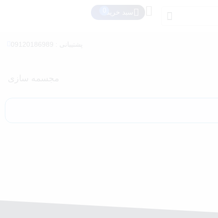
سبد خرید
پشتیبانی : 09120186989
مجسمه سازی