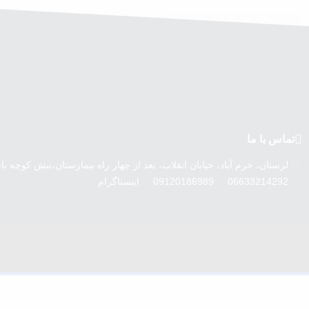
تماس با ما
لرستان، خرم آباد، خیابان انقلاب، بعد از چهار راه بیمارستان،نبش کوچه ب
06633214292
09120186989
اینستاگرام