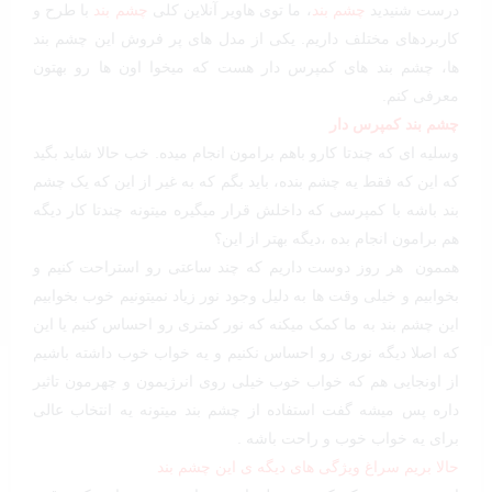
درست شنیدید
چشم بند
، ما توی هاویر آنلاین کلی
چشم بند
با طرح و
کاربردهای مختلف داریم. یکی از مدل های پر فروش این چشم بند
ها، چشم بند های کمپرس دار هست که میخوا اون ها رو بهتون
معرفی کنم.
چشم بند کمپرس دار
وسلیه ای که چندتا کارو باهم برامون انجام میده. خب حالا شاید بگید
که این که فقط یه چشم بنده، باید بگم که به غیر از این که یک چشم
بند باشه با کمپرسی که داخلش قرار میگیره میتونه چندتا کار دیگه
هم برامون انجام بده ،دیگه بهتر از این؟
هممون هر روز دوست داریم که چند ساعتی رو استراحت کنیم و
بخوابیم و خیلی وقت ها به دلیل وجود نور زیاد نمیتونیم خوب بخوابیم
این چشم بند به ما کمک میکنه که نور کمتری رو احساس کنیم یا این
که اصلا دیگه نوری رو احساس نکنیم و یه خواب خوب داشته باشیم
از اونجایی هم که خواب خوب خیلی روی انرژیمون و چهرمون تاثیر
داره پس میشه گفت استفاده از چشم بند میتونه یه انتخاب عالی
برای یه خواب خوب و راحت باشه .
حالا بریم سراغ ویژگی های دیگه ی این چشم بند