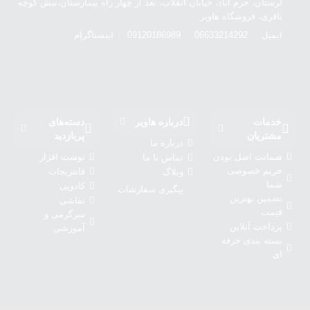
لرستان، خرم آباد، خیابان انقلاب، بعد از چهار راه بیمارستان،نبش کوچه
باقری، فروشگاه هاویر
ایمیل
06633214292
09120186989
اینستاگرام
خدمات
درباره‌ هاویر
دسته‌های
مشتریان
پربازدید
درباره‌ ما
ضمانت اصل بودن
نوشت افزار
تماس با ما
حریم خصوصی
فانتزیجات
وبلاگ
شما
کادویی
پیگیری سفارشات
تضمین بهترین
نقاشی
قیمت
سرگرمی و
پرداخت آنلاین
آموزشی
بسته بندی حرفه
ای