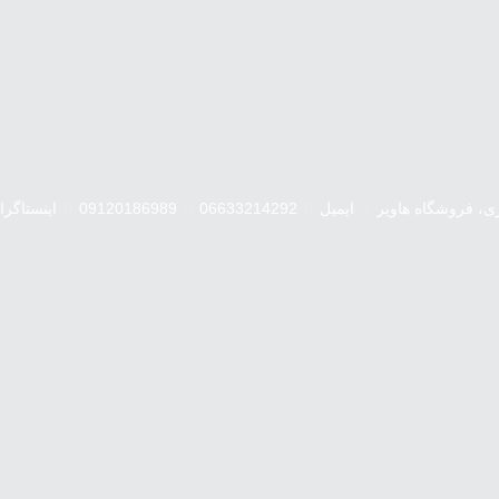
ری، فروشگاه هاویر
ایمیل
06633214292
09120186989
اینستاگرا