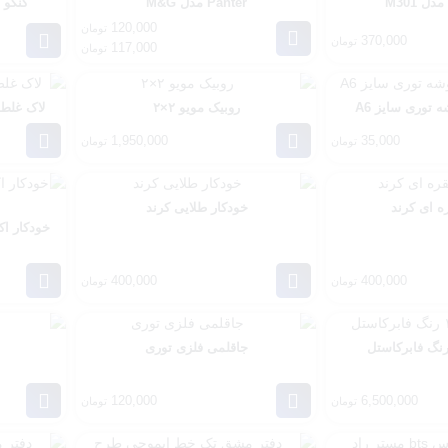
Panter مدل M&G
کنکو Canco مدل اکسل Exel
120,000
تومان
370,000
تومان
117,000
تومان
توری سایز A6
روبیک مویو ۲×۲
لاک غلط گی
1,950,000
35,000
تومان
تومان
ه ای کرند
خودکار طلایی کرند
400,000
400,000
تومان
تومان
جاقلمی فلزی توری
120,000
6,500,000
تومان
تومان