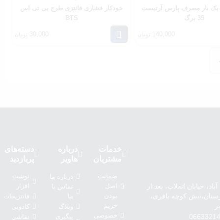
یک بار مصرف پارس آرتیست
خودکار فشاری فانتزی طرح بی تی اس
35 برگ
BTS
30,000
140,000
تومان
تومان
خدمات
درباره‌
دسته‌های
مشتریان
هاویر
پربازدید
ضمانت
نوشت
درباره‌ ما
اد، خیابان انقلاب، بعد از
اصل
افزار
تماس با
ارستان،نبش کوچه باقری،
بودن
فانتزیجات
ما
ر
حریم
وبلاگ
کادویی
خصوصی
0663321
پیگیری
نقاشی