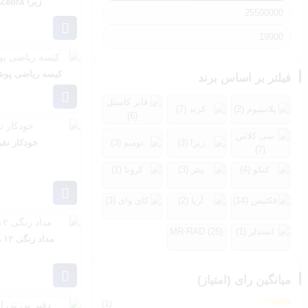
زبرا Zebra مدل M301
کیسه ریاضی پوشه 
فیلتر بر اساس برند
خودکار نقر
MR-RAD (25)
مداد رنگی ۱۲ رنگ فابرکاستل
میانگین رای (امتیاز)
(1)