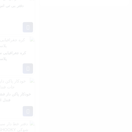
نمره
5
از 5
دفتر بی تی اس bts مستر ر
پلاس
خودکار پاکن دار ف
فندل Fandel