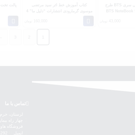
دفتر خط دار سیمی سری BTS طرح
کتاب آموزش خط اثر سید مرتضی
پالت تخت 
موسوی گرمارودی انتشارات “دلیل ما” 4
جلدی
160,000
43,000
تومان
تومان
←
3
2
1
تماس با ما
لرستان، خرم آب
چهار راه بیم
فروشگاه هاوی
ایمیل
4292