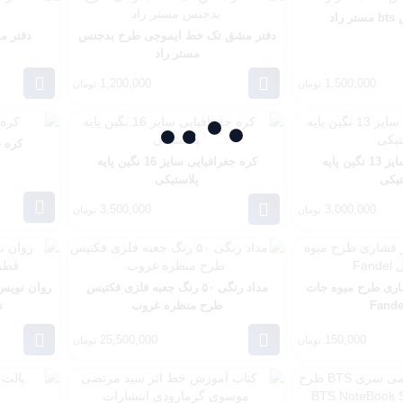
اد
دفتر مشق تک خط ایموجی طرح بدجنس
دفتر م
مستر راد
1,200,000
1,500,000
تومان
تومان
کره جغ
کره جغرافیایی سایز 13 نگین پایه
کره جغرافیایی سایز 16 نگین پایه
تیکی
پلاستیکی
3,500,000
3,000,000
تومان
تومان
شاری طرح میوه جات
مداد رنگی ۵۰ رنگ جعبه فلزی فکتیس
طرح منظره غروب
نو
25,500,000
150,000
تومان
تومان