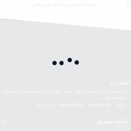
تماس با ما
لرستان، خرم آباد، خیابان انقلاب، بعد از چهار راه بیمارستان،نبش کوچه باقری،
فروشگاه هاویر
ایمیل
06633214292
09120186989
اینستاگرام
خدمات مشتریان
ضمانت اصل بودن