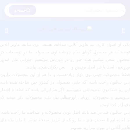
جستجو
یکی از اصول کاری تیم هاویر آنلاین صداقت هست. توی سایت هاویر آنلاین
توضیحات هر محصول گویای تمام جزییات اون محصوله. ما در توضیحات هر
محصول سعی میکنیم همه چیز رو در موردش بنویسیم. چیزایی مثل کشور
سازنده ، اصل یا غیر اصل بودنش و … پس نگران هیچی نباشید.
قطعا محصولات چینی توی بازار زیاد هست و ما هم از این محصولات داریم.
پس خیالتون راحت باشه اگه جایی محصولی در کشور چین ساخته شده باشه
این رو حتما توی توضیحاتش مینویسیم. اگر هم ایرانی باشه که قطعا با افتخار
مینویسیم و محصولات اروپایی اورجینالم مثل بقیه محصولات ذکر میشه که
دقیقا از کجا اومده.
پس خیالتون صد در صد بابت اصل بودن محصولات و صداقت ما راحت باشه.
ا آماده ایم تا صحبت های شما رو که از طریق صفحه
تماس با ما
با بچه های
هاویر آنلاین در میون میزارید بشنویم.